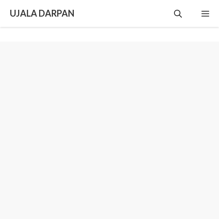
Skip
UJALA DARPAN
Me
to
content