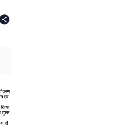
्यावरण
धन एवं
न किया
 मुक्त
साथ ही