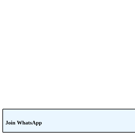
निगमायुक्त के निर्देशन में “Zero Waste Ghat” थीम पर सजेगा गौरिघाट
रिवर टाउन असेसमेंट में जबलपुर पेश करेगा 
Join WhatsApp