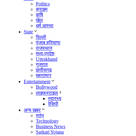
Politics
क्राइम
कृषि
खेल
धर्म आस्था
State
दिल्ली
पंजाब हरियाणा
राजस्थान
मध्य-प्रदेश
Uttrakhand
गुजरात
छत्तीसगढ़
महाराष्ट्र
Entertainment
Bollywood
लाइफस्टाइल
स्वास्थ्य
रेसिपी
अन्य खबर
स्तंभ
Technology
Business News
Sarkari Yojana