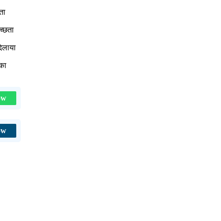
ता
च्छता
दिलाया
 का
ow
ow