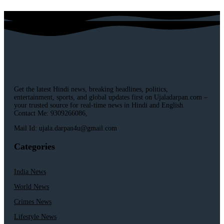
Get the latest Hindi news, breaking headlines, politics,
entertainment, sports, and global updates first on Ujaladarpan.com –
your trusted source for real-time news in Hindi and English.
Contact Me: 9309266086,
Mail Id: ujala.darpan4u@gmail.com
Categories
India News
World News
Crimes News
Lifestyle News