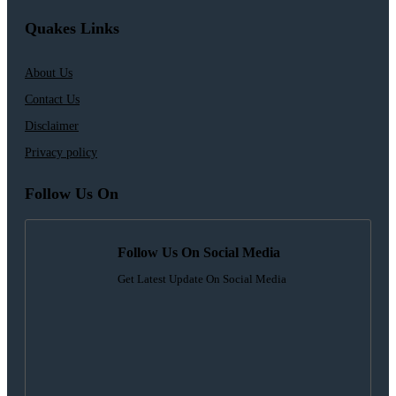
Quakes Links
About Us
Contact Us
Disclaimer
Privacy policy
Follow Us On
Follow Us On Social Media
Get Latest Update On Social Media