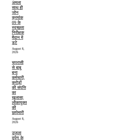
अमला
साथ ही
जोन
क्रमांक
09 के
स्वच्छता
निरीक्षक
मैदान में
डटे
August 8,
2026
चपरासी
से बाबू
बना
कर्मचारी,
करोड़ों
की संपत्ति
का
खुलासा;
लोकायुक्त
की
छापेमारी
August 8,
2026
उजला
दर्पण के