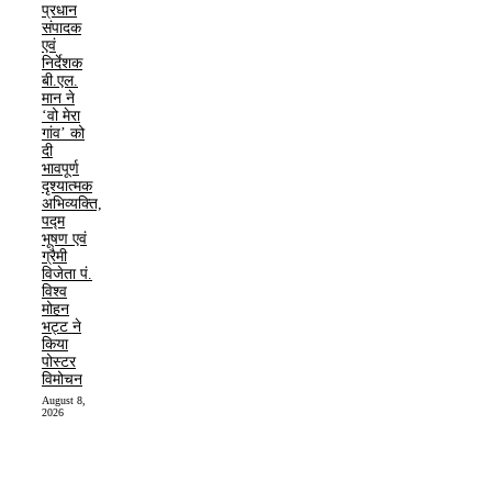
प्रधान
संपादक
एवं
निर्देशक
बी.एल.
मान ने
‘वो मेरा
गांव’ को
दी
भावपूर्ण
दृश्यात्मक
अभिव्यक्ति,
पद्म
भूषण एवं
ग्रैमी
विजेता पं.
विश्व
मोहन
भट्ट ने
किया
पोस्टर
विमोचन
August 8,
2026