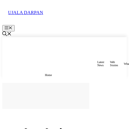
Skip
to
UJALA DARPAN
content
Menu
Latest
Web
Wha
News
Stories
Home
मध्य-प्रदेश
STATE