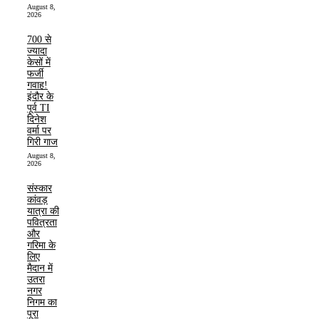
August 8,
2026
700 से
ज्यादा
केसों में
फर्जी
गवाह!
इंदौर के
पूर्व TI
दिनेश
वर्मा पर
गिरी गाज
August 8,
2026
संस्कार
कांवड़
यात्रा की
पवित्रता
और
गरिमा के
लिए
मैदान में
उतरा
नगर
निगम का
पूरा