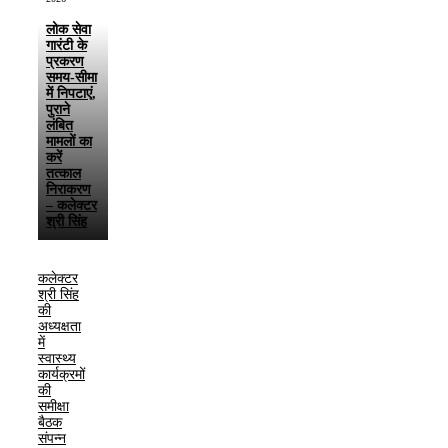
लोक सेवा
गारंटी के
प्रकरण
समय-सीमा
में निपटाएं,
पुराने
लंबित
मामलों का
करें
तत्काल
निराकरण
– कलेक्टर
श्री सिंह
कलेक्टर
श्री सिंह
की
अध्यक्षता
में
स्वास्थ्य
कार्यक्रमों
की
समीक्षा
बैठक
संपन्न