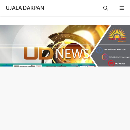
Skip
UJALA DARPAN
Me
to
content