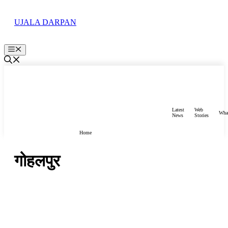
Skip
to
UJALA DARPAN
content
Menu
Latest
Web
Wha
News
Stories
Home
गोहलपुर