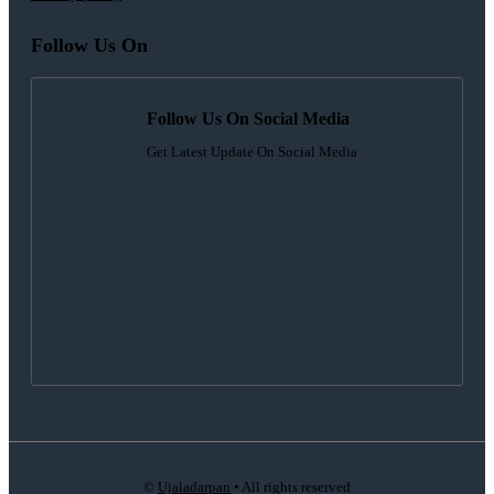
Follow Us On
Follow Us On Social Media
Get Latest Update On Social Media
©
Ujaladarpan
• All rights reserved