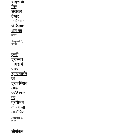
यात्रा के
लिए
सजकर
तैयार
ग्वारीघाट
से कैलाश
धाम का
मार्ग
August 9,
2026
एमपी
ट्रांसको
नागदा में
पावर
ट्रांसफार्मर
एवं
ट्रांसमिशन
लाइन
प्रोटेक्शन
पर
प्रशिक्षण
कार्यशाला
आयोजित
August 9,
2026
सीमांकन