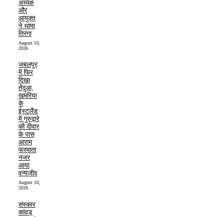
अध्यक्ष
और
आयुक्त
ने थामा
तिरंगा
August 10,
2026
जबलपुर
में फिर
दिखा
तेंदुआ,
खमरिया
के
ईस्टलैंड
में गुरुद्वारे
की दीवार
के पास
आराम
फरमाता
नजर
आया
वन्यजीव
August 10,
2026
संस्कार
कांवड़