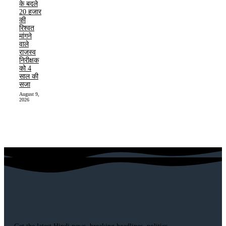
के बदले
20 हजार
की
रिश्वत
मांगने
वाले
राजस्व
निरीक्षक
को 4
साल की
सजा
August 9,
2026