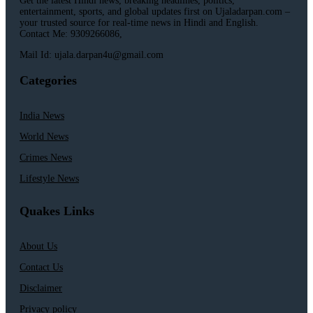
Get the latest Hindi news, breaking headlines, politics,
entertainment, sports, and global updates first on Ujaladarpan.com –
your trusted source for real-time news in Hindi and English.
Contact Me: 9309266086,
Mail Id: ujala.darpan4u@gmail.com
Categories
India News
World News
Crimes News
Lifestyle News
Quakes Links
About Us
Contact Us
Disclaimer
Privacy policy