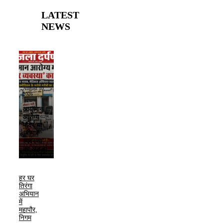
LATEST
NEWS
August 10,
2026
आयुष्मान
आरोग्य
मंदिर या
‘बीमार
व्यवस्था’
का अड्डा
हर घर
तिरंगा
अभियान
में
महापौर,
निगम