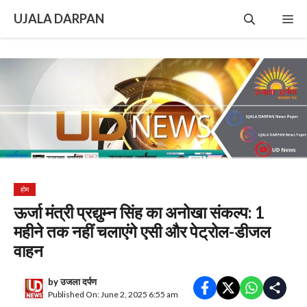
Skip
UJALA DARPAN
Me
to
content
होम
ऊर्जा मंत्री प्रद्युम्न सिंह का अनोखा संकल्प: 1
महीने तक नहीं चलाएंगे एसी और पेट्रोल-डीजल
वाहन
by
उजला दर्पण
Published On: June 2, 2025 6:55 am